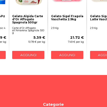
4Pz
Gelato Algida Carte
Gelato Sigel Fragola
Gelato Sige
d'Or Affogato
Vaschetta 2.9kg
Latte Vasc
Spagnola 500gr
ic 4
Carte d'Or Affogato
2.9 Kg
2.9 Kg
all'Amarena Spagnola 500
g
99 €
5.39 €
21.72 €
per kg
10.78 € per kg
7.49 € per kg
AGGIUNGI
AGGIUNGI
AGGI
Categorie