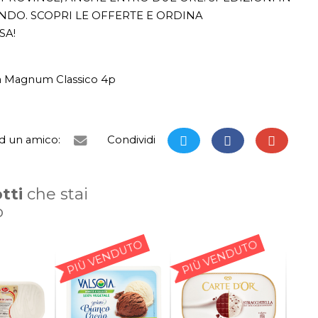
ONDO. SCOPRI LE OFFERTE E ORDINA
SA!
a Magnum Classico 4p
ad un amico:
Condividi
tti
che stai
o
PIÙ VENDUTO
PIÙ VENDUTO