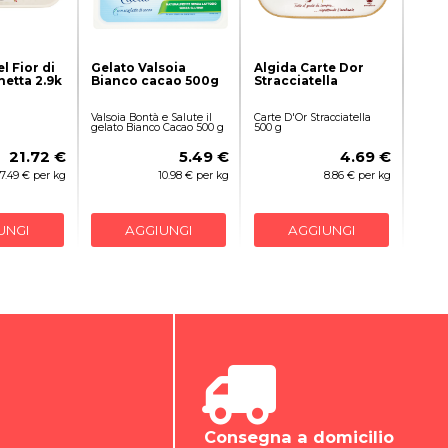
l Fior di
Gelato Valsoia
Algida Carte Dor
hetta 2.9k
Bianco cacao 500g
Stracciatella
Valsoia Bontà e Salute il
Carte D'Or Stracciatella
gelato Bianco Cacao 500 g
500 g
21.72 €
5.49 €
4.69 €
7.49 € per kg
10.98 € per kg
8.86 € per kg
UNGI
AGGIUNGI
AGGIUNGI
Consegna a domicilio