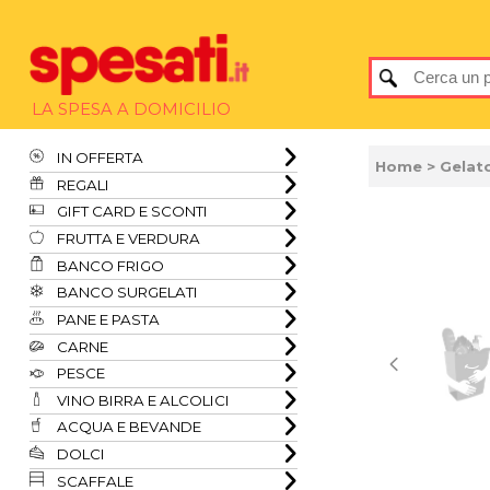
LA SPESA A DOMICILIO
IN OFFERTA
Home
> Gelat
REGALI
GIFT CARD E SCONTI
FRUTTA E VERDURA
BANCO FRIGO
BANCO SURGELATI
PANE E PASTA
CARNE
PESCE
VINO BIRRA E ALCOLICI
ACQUA E BEVANDE
DOLCI
SCAFFALE