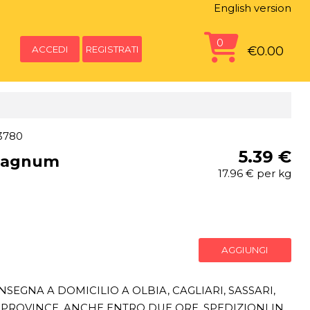
English version
0
ACCEDI
REGISTRATI
€0.00
3780
5.39 €
 Magnum
17.96 € per kg
AGGIUNGI
SEGNA A DOMICILIO A OLBIA, CAGLIARI, SASSARI,
PROVINCE, ANCHE ENTRO DUE ORE. SPEDIZIONI IN