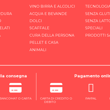
VINO BIRRA E ALCOLICI
TECNOLOGI
RDURA
ACQUA E BEVANDE
SENZA GLUT
O
DOLCI
SENZA LATT
ELATI
SCAFFALE
SPECIALI
A
CURA DELLA PERSONA
PRODOTTI S
PELLET E CASA
ANIMALI
la consegna
Pagamento onli
BANCOMAT O CARTA
CARTA DI CREDITO O
PAYPAL
DEBITO
ONLINE