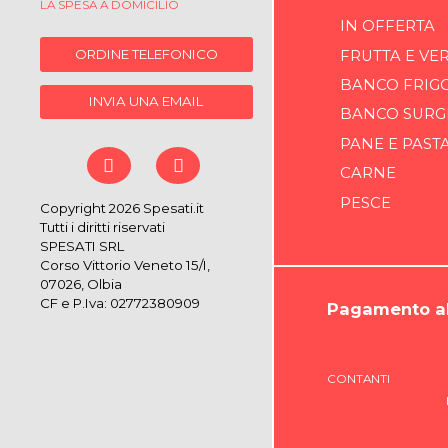
LA SPESA A DOMICILIO
IN OFFERTA
ORDINE TELEFONICO
FRUTTA E VE
BANCO FRIG
INVIA UNA EMAIL
BANCO SURG
PANE E PAST
CARNE
PESCE
Copyright 2026 Spesati.it
Tutti i diritti riservati
SPESATI SRL
Corso Vittorio Veneto 15/I,
07026, Olbia
CF e P.Iva: 02772380909
Pagamento al
CONTANTI