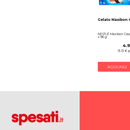
Gelato Maxibon 
NESTLÉ Maxibon Class
x 96 g
4.
13.13 € 
AGGIUNGI