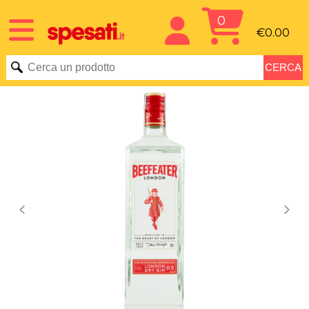
0
€0.00