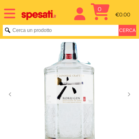
0
€0.00