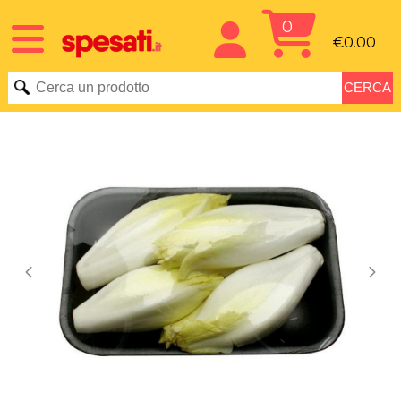
0
€0.00