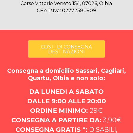
Corso Vittorio Veneto 15/I, 07026, Olbia
CF e P.Iva: 02772380909
COSTI DI CONSEGNA
DESTINAZIONI
Consegna a domicilio Sassari, Cagliari,
Quartu, Olbia e non solo:
DA LUNEDI A SABATO
DALLE 9:00 ALLE 20:00
ORDINE MINIMO:
29€
CONSEGNA A PARTIRE DA:
3,90€
CONSEGNA GRATIS *:
DISABILI,