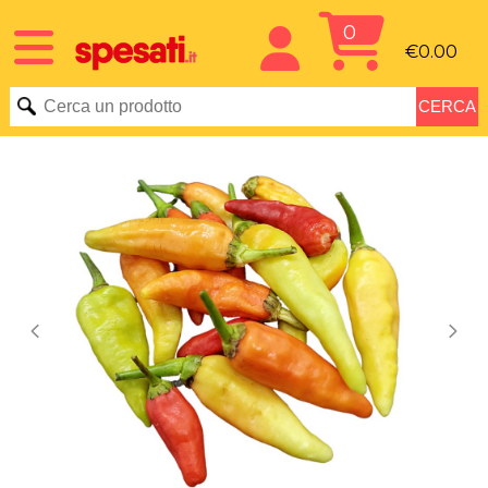
0
€0.00