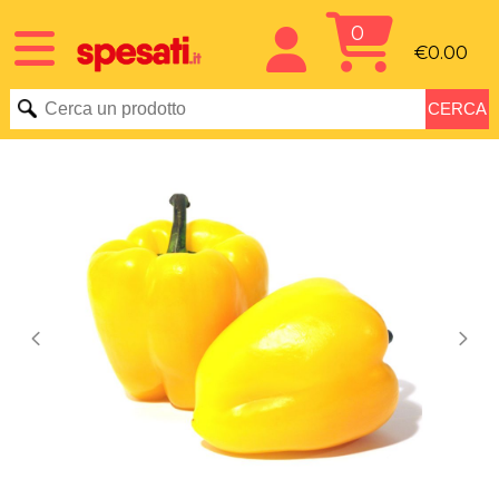
0
€0.00