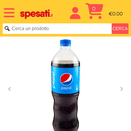
0
€0.00