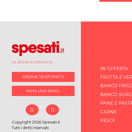
LA SPESA A DOMICILIO
IN OFFERTA
ORDINE TELEFONICO
FRUTTA E VE
BANCO FRIG
INVIA UNA EMAIL
BANCO SURG
PANE E PAST
CARNE
PESCE
Copyright 2026 Spesati.it
Tutti i diritti riservati