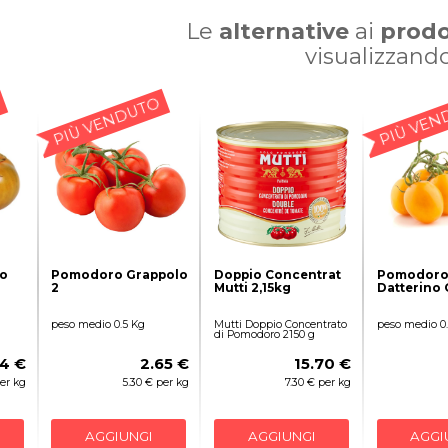
Le
alternative
ai
prodo
visualizzand
PIÙ VENDUTO
PIÙ VEN
o
Pomodoro Grappolo
Doppio Concentrat
Pomodor
2
Mutti 2,15kg
Datterino 
peso medio 0.5 Kg
Mutti Doppio Concentrato
peso medio 0
di Pomodoro 2150 g
4 €
2.65 €
15.70 €
per kg
5.30 € per kg
7.30 € per kg
AGGIUNGI
AGGIUNGI
AGGI