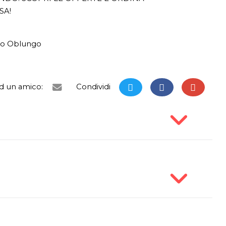
SA!
o Oblungo
ad un amico:
Condividi