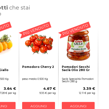
tti
che stai
o
DUTO
PIÙ VENDUTO
PIÙ VENDUTO
o
Pomodoro Cherry 2
Pomodori Secchi
Giallo
Saclà Olio 280 Gr
.500 Kg
peso medio 0.500 Kg
Saclà Specialità Pomodori
Secchi 280 g
3.64 €
4.67 €
3.39 €
7.28 € per kg
9.35 € per kg
12.11 € per kg
UNGI
AGGIUNGI
AGGIUNGI