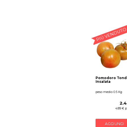
PIÙ VENDUTO
Pomodoro Tond
Insalata
peso medio 0.5 Kg
2.4
4.89 € 
AGGIUNGI