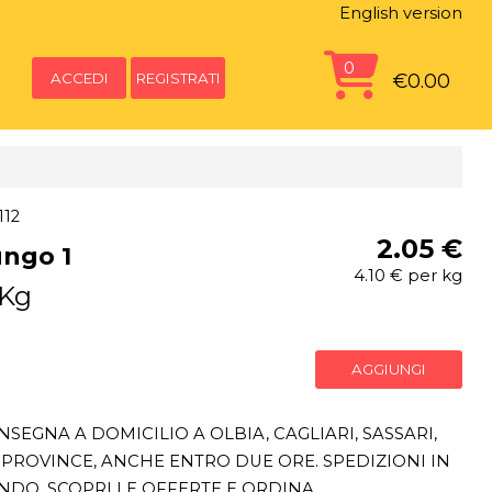
English version
0
ACCEDI
REGISTRATI
€0.00
112
2.05 €
ngo 1
4.10 € per kg
 Kg
AGGIUNGI
SEGNA A DOMICILIO A OLBIA, CAGLIARI, SASSARI,
PROVINCE, ANCHE ENTRO DUE ORE. SPEDIZIONI IN
ONDO. SCOPRI LE OFFERTE E ORDINA