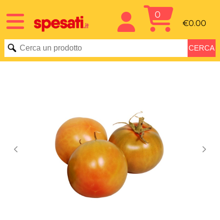
0
€0.00