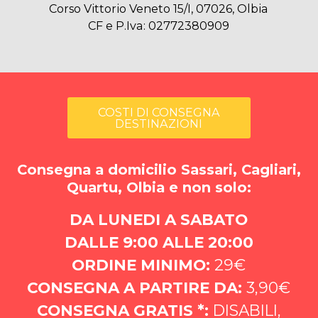
Corso Vittorio Veneto 15/I, 07026, Olbia
CF e P.Iva: 02772380909
COSTI DI CONSEGNA
DESTINAZIONI
Consegna a domicilio Sassari, Cagliari,
Quartu, Olbia e non solo:
DA LUNEDI A SABATO
DALLE 9:00 ALLE 20:00
ORDINE MINIMO:
29€
CONSEGNA A PARTIRE DA:
3,90€
CONSEGNA GRATIS *:
DISABILI,