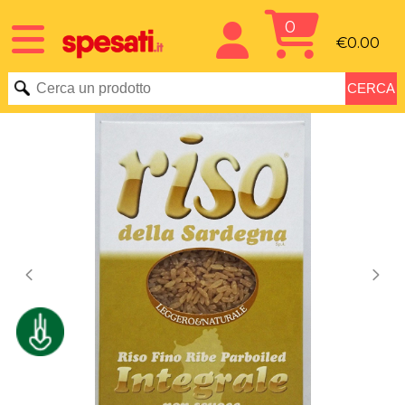
0
€0.00