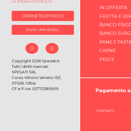
LA SPESA A DOMICILIO
IN OFFERTA
ORDINE TELEFONICO
FRUTTA E VE
BANCO FRIG
INVIA UNA EMAIL
BANCO SURG
PANE E PAST
CARNE
PESCE
Copyright 2026 Spesati.it
Tutti i diritti riservati
SPESATI SRL
Corso Vittorio Veneto 15/I,
07026, Olbia
CF e P.Iva: 02772380909
Pagamento al
CONTANTI