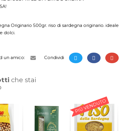
SA!
gna Originario 500gr. riso di sardegna originario. ideale
e dolci.
ad un amico:
Condividi
tti
che stai
o
PIÙ VENDUTO