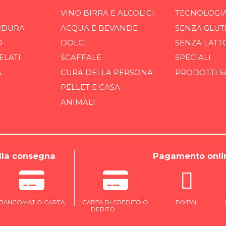
VINO BIRRA E ALCOLICI
TECNOLOGI
RDURA
ACQUA E BEVANDE
SENZA GLUT
O
DOLCI
SENZA LATT
ELATI
SCAFFALE
SPECIALI
A
CURA DELLA PERSONA
PRODOTTI S
PELLET E CASA
ANIMALI
la consegna
Pagamento onli
BANCOMAT O CARTA
CARTA DI CREDITO O
PAYPAL
DEBITO
ONLINE