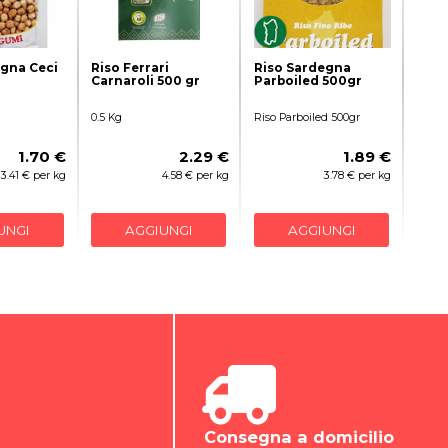
egna Ceci
Riso Ferrari
Riso Sardegna
Carnaroli 500 gr
Parboiled 500gr
0.5 Kg
Riso Parboiled 500gr
1.70 €
2.29 €
1.89 €
3.41 € per kg
4.58 € per kg
3.78 € per kg
UNGI
AGGIUNGI
AGGIUNGI
Consegna a domicilio