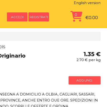
English version
0
ACCEDI
REGISTRATI
€0.00
015
1.35 €
riginario
2.70 € per kg
AGGIUNGI
SEGNA A DOMICILIO A OLBIA, CAGLIARI, SASSARI,
PROVINCE, ANCHE ENTRO DUE ORE. SPEDIZIONI IN
ONDO. SCOPRI LE OFFERTE E ORDINA