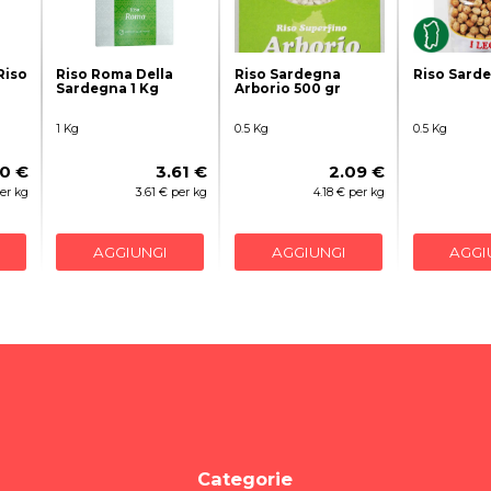
Riso
Riso Roma Della
Riso Sardegna
Riso Sard
Sardegna 1 Kg
Arborio 500 gr
1 Kg
0.5 Kg
0.5 Kg
0 €
3.61 €
2.09 €
per kg
3.61 € per kg
4.18 € per kg
AGGIUNGI
AGGIUNGI
AGGI
Categorie