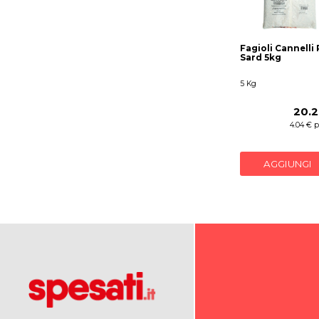
Fagioli Cannelli 
Sard 5kg
5 Kg
20.2
4.04 € 
AGGIUNGI