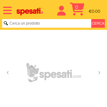
0
€0.00