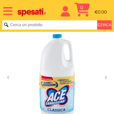
0
€0.00