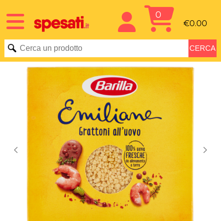
0
€0.00