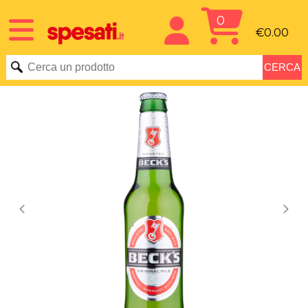
0
€0.00