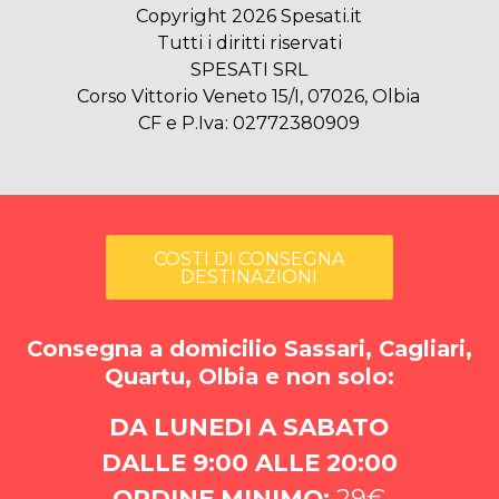
Copyright 2026 Spesati.it
Tutti i diritti riservati
SPESATI SRL
Corso Vittorio Veneto 15/I, 07026, Olbia
CF e P.Iva: 02772380909
COSTI DI CONSEGNA
DESTINAZIONI
Consegna a domicilio Sassari, Cagliari,
Quartu, Olbia e non solo:
DA LUNEDI A SABATO
DALLE 9:00 ALLE 20:00
ORDINE MINIMO:
29€