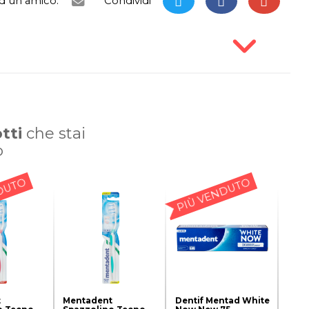
ad un amico:
Condividi
tti
che stai
o
DUTO
PIÙ VENDUTO
t
Mentadent
Dentif Mentad White