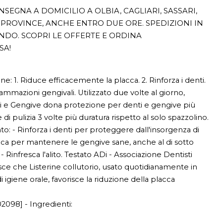
SEGNA A DOMICILIO A OLBIA, CAGLIARI, SASSARI,
PROVINCE, ANCHE ENTRO DUE ORE. SPEDIZIONI IN
ONDO. SCOPRI LE OFFERTE E ORDINA
SA!
one: 1. Riduce efficacemente la placca. 2. Rinforza i denti.
iammazioni gengivali. Utilizzato due volte al giorno,
ti e Gengive dona protezione per denti e gengive più
di pulizia 3 volte più duratura rispetto al solo spazzolino.
o: - Rinforza i denti per proteggere dall'insorgenza di
acca per mantenere le gengive sane, anche al di sotto
 - Rinfresca l'alito. Testato ADi - Associazione Dentisti
nosce che Listerine collutorio, usato quotidianamente in
 igiene orale, favorisce la riduzione della placca
2098] - Ingredienti: