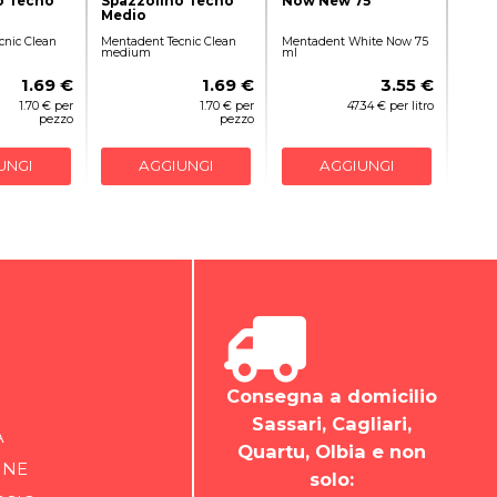
o Tecno
Spazzolino Tecno
Now New 75
Medio
cnic Clean
Mentadent Tecnic Clean
Mentadent White Now 75
medium
ml
1.69 €
1.69 €
3.55 €
1.70 € per
1.70 € per
47.34 € per litro
pezzo
pezzo
UNGI
AGGIUNGI
AGGIUNGI
Consegna a domicilio
Sassari, Cagliari,
A
Quartu, Olbia e non
INE
solo: