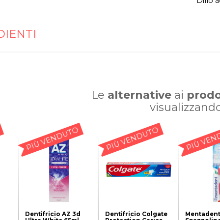
Dillo 
DIENTI
Le
alternative
ai
prodo
visualizzand
PIÙ VENDUTO
PIÙ VENDUTO
PIÙ VEN
Dentifricio AZ 3d
Dentifricio Colgate
Mentaden