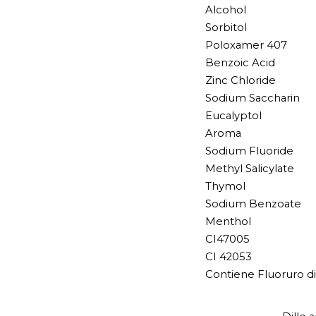
Alcohol
Sorbitol
Poloxamer 407
Benzoic Acid
Zinc Chloride
Sodium Saccharin
Eucalyptol
Aroma
Sodium Fluoride
Methyl Salicylate
Thymol
Sodium Benzoate
Menthol
CI47005
CI 42053
Contiene Fluoruro di