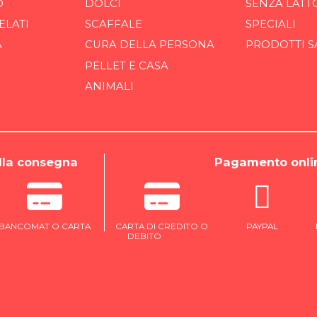
O
DOLCI
SENZA LATT
ELATI
SCAFFALE
SPECIALI
A
CURA DELLA PERSONA
PRODOTTI S
PELLET E CASA
ANIMALI
la consegna
Pagamento onli
BANCOMAT O CARTA
CARTA DI CREDITO O
PAYPAL
DEBITO
ONLINE