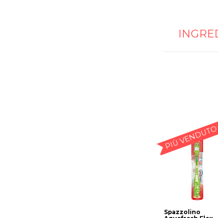
INGRE
PIÙ VENDUTO
Spazzolino