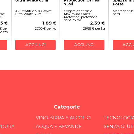
Ultra White 65ml
Protection Caries
Spazzolin
75Ml
Forte
AZ Dentifricio 3D White
Colgate dentifricio
Mentadent Te
iene
Ultra White 65 ml
Maximum Caries
hard
3-5
Protection, protezione
carie 75 ml
05 €
1.89 €
2.39 €
 € per
27.00 € per kg
29.88 € per kg
pezzo
AGGIUNGI
AGGIUNGI
AGGI
Categorie
VINO BIRRA E ALCOLICI
TECNOLOGI
RDURA
ACQUA E BEVANDE
SENZA GLUT