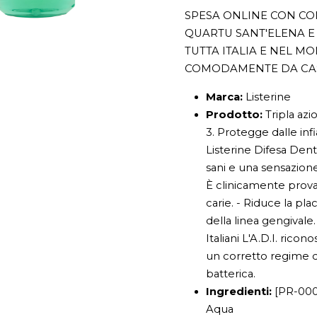
SPESA ONLINE CON CON
QUARTU SANT'ELENA E 
TUTTA ITALIA E NEL M
COMODAMENTE DA CA
Marca:
Listerine
Prodotto:
Tripla azi
3. Protegge dalle inf
Listerine Difesa Den
sani e una sensazione 
È clinicamente provat
carie. - Riduce la pl
della linea gengivale.
Italiani L'A.D.I. rico
un corretto regime di
batterica.
Ingredienti:
[PR-000
Aqua