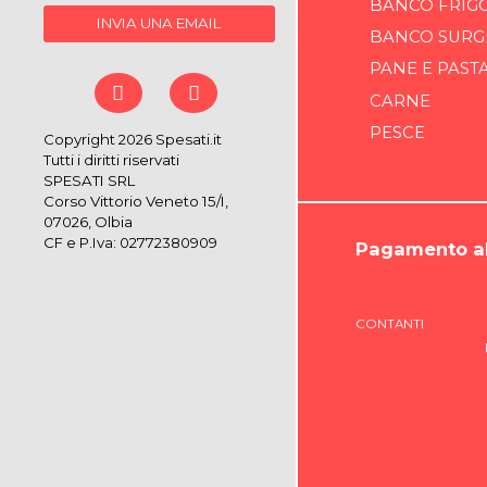
BANCO FRIG
INVIA UNA EMAIL
BANCO SURG
PANE E PAST
CARNE
PESCE
Copyright 2026 Spesati.it
Tutti i diritti riservati
SPESATI SRL
Corso Vittorio Veneto 15/I,
07026, Olbia
CF e P.Iva: 02772380909
Pagamento al
CONTANTI