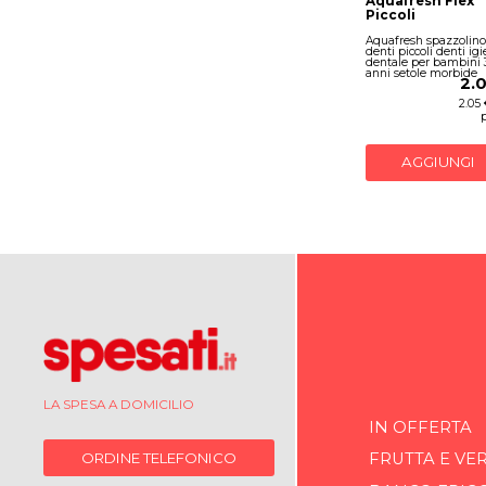
Aquafresh Flex
Piccoli
Aquafresh spazzolino
denti piccoli denti ig
dentale per bambini 
anni setole morbide
2.
2.05
AGGIUNGI
LA SPESA A DOMICILIO
IN OFFERTA
ORDINE TELEFONICO
FRUTTA E VE