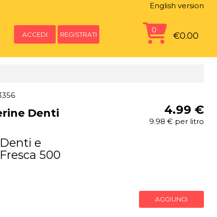
English version
0
ACCEDI
REGISTRATI
€0.00
3356
4.99 €
erine Denti
9.98 € per litro
 Denti e
Fresca 500
AGGIUNGI