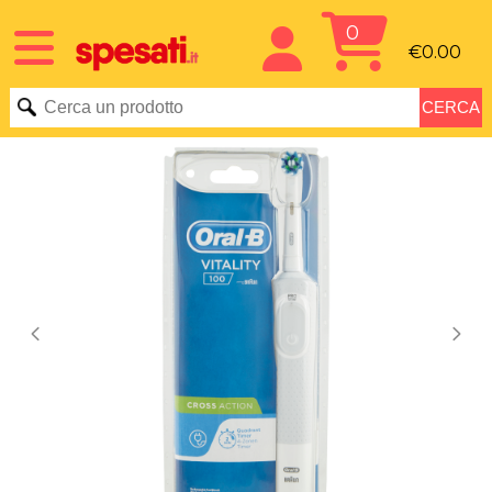
0
€0.00