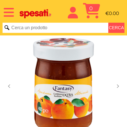
0
€0.00