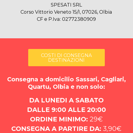
SPESATI SRL
Corso Vittorio Veneto 15/I, 07026, Olbia
CF e P.Iva: 02772380909
COSTI DI CONSEGNA
DESTINAZIONI
Consegna a domicilio Sassari, Cagliari,
Quartu, Olbia e non solo:
DA LUNEDI A SABATO
DALLE 9:00 ALLE 20:00
ORDINE MINIMO:
29€
CONSEGNA A PARTIRE DA:
3,90€