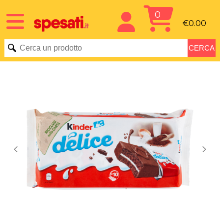
0
€0.00