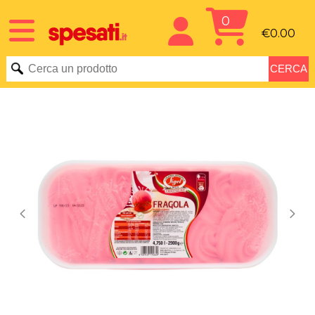
0
€0.00