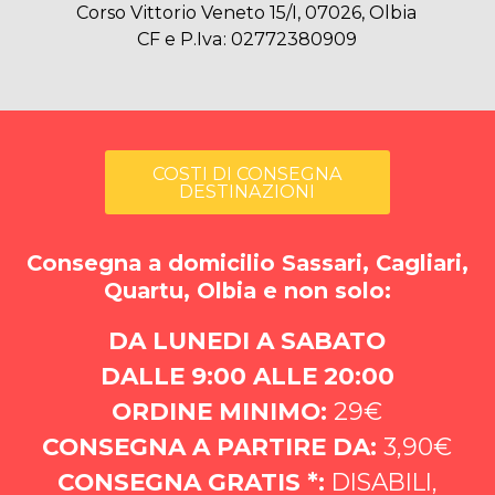
Corso Vittorio Veneto 15/I, 07026, Olbia
CF e P.Iva: 02772380909
COSTI DI CONSEGNA
DESTINAZIONI
Consegna a domicilio Sassari, Cagliari,
Quartu, Olbia e non solo:
DA LUNEDI A SABATO
DALLE 9:00 ALLE 20:00
ORDINE MINIMO:
29€
CONSEGNA A PARTIRE DA:
3,90€
CONSEGNA GRATIS *:
DISABILI,