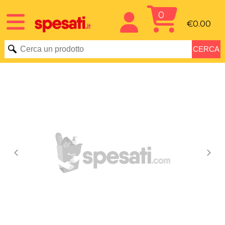
0
€0.00