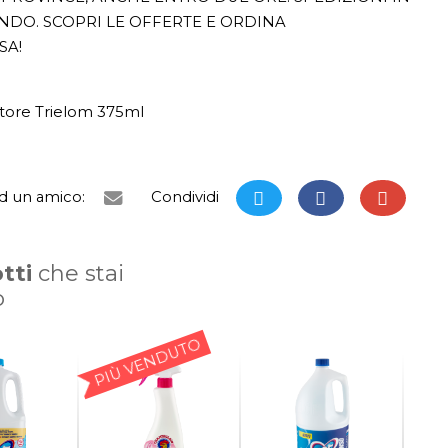
ONDO. SCOPRI LE OFFERTE E ORDINA
SA!
ore Trielom 375ml
ad un amico:
Condividi
tti
che stai
o
PIÙ VENDUTO