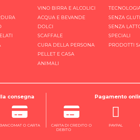
VINO BIRRA E ALCOLICI
TECNOLOGI
RDURA
ACQUA E BEVANDE
SENZA GLUT
O
DOLCI
SENZA LATT
ELATI
SCAFFALE
SPECIALI
A
CURA DELLA PERSONA
PRODOTTI S
PELLET E CASA
ANIMALI
la consegna
Pagamento onli
BANCOMAT O CARTA
CARTA DI CREDITO O
PAYPAL
DEBITO
ONLINE