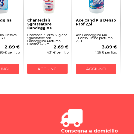
ggina
Chanteclair
Ace Cand Piu Denso
3
Sgrassatore
Prof 2,5l
Candeggina
na Classica
Chanteclair Forza & Igiene
Ace Candeggina Più
 3 L
Sgrassatore con
+Denso Fresco profumo
Candeggina Profumo
2,5 L
Classico 625 ml
2.89 €
2.69 €
3.89 €
.96 € per litro
4.31 € per litro
1.56 € per litro
UNGI
AGGIUNGI
AGGIUNGI
Consegna a domicilio