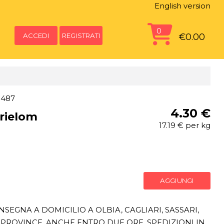
English version
0
ACCEDI
REGISTRATI
€0.00
9487
4.30 €
rielom
17.19 € per kg
AGGIUNGI
SEGNA A DOMICILIO A OLBIA, CAGLIARI, SASSARI,
PROVINCE, ANCHE ENTRO DUE ORE. SPEDIZIONI IN