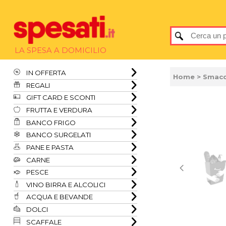
LA SPESA A DOMICILIO
IN OFFERTA
Home
> Smacc
REGALI
GIFT CARD E SCONTI
FRUTTA E VERDURA
BANCO FRIGO
BANCO SURGELATI
PANE E PASTA
CARNE
PESCE
VINO BIRRA E ALCOLICI
ACQUA E BEVANDE
DOLCI
SCAFFALE