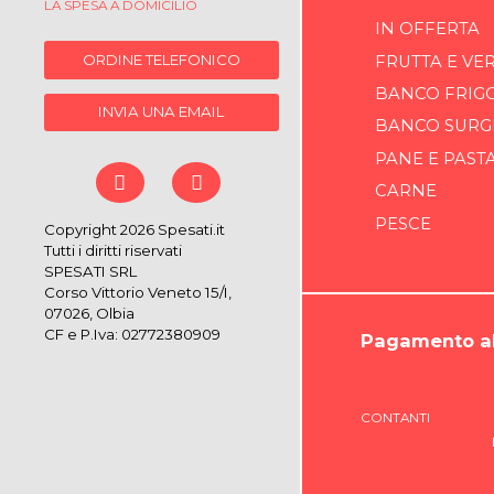
LA SPESA A DOMICILIO
IN OFFERTA
ORDINE TELEFONICO
FRUTTA E VE
BANCO FRIG
INVIA UNA EMAIL
BANCO SURG
PANE E PAST
CARNE
PESCE
Copyright 2026 Spesati.it
Tutti i diritti riservati
SPESATI SRL
Corso Vittorio Veneto 15/I,
07026, Olbia
CF e P.Iva: 02772380909
Pagamento al
CONTANTI