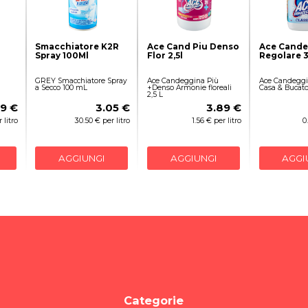
Smacchiatore K2R
Ace Cand Piu Denso
Ace Cande
Spray 100Ml
Flor 2,5l
Regolare 
GREY Smacchiatore Spray
Ace Candeggina Più
Ace Candeggi
a Secco 100 mL
+Denso Armonie floreali
Casa & Bucato
2,5 L
59 €
3.05 €
3.89 €
 litro
30.50 € per litro
1.56 € per litro
0
AGGIUNGI
AGGIUNGI
AGGI
Categorie