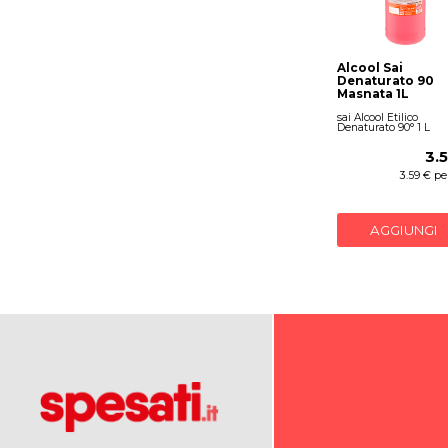
Alcool Sai
Denaturato 90
Masnata 1L
sai Alcool Etilico
Denaturato 90° 1 L
3.
3.59 € per
AGGIUNGI