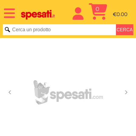
0
€0.00