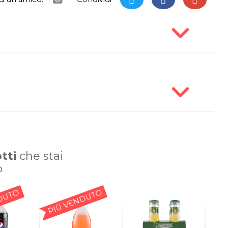
tti
che stai
o
DUTO
PIÙ VENDUTO