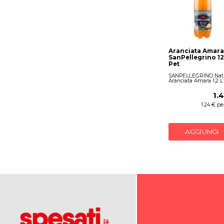
Aranciata Amara
SanPellegrino 12
Pet
SANPELLEGRINO Natu
Aranciata Amara 1,2 L
1.
1.24 € per
AGGIUNGI