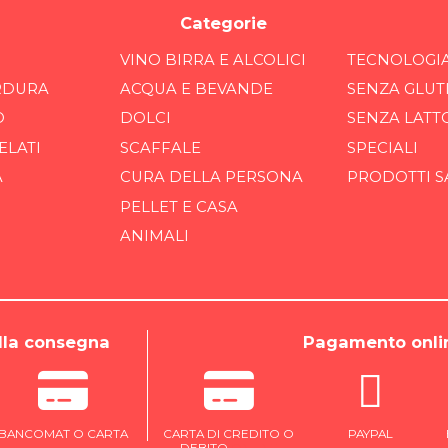
Categorie
VINO BIRRA E ALCOLICI
TECNOLOGI
RDURA
ACQUA E BEVANDE
SENZA GLUT
O
DOLCI
SENZA LATT
ELATI
SCAFFALE
SPECIALI
A
CURA DELLA PERSONA
PRODOTTI S
PELLET E CASA
ANIMALI
la consegna
Pagamento onli
BANCOMAT O CARTA
CARTA DI CREDITO O
PAYPAL