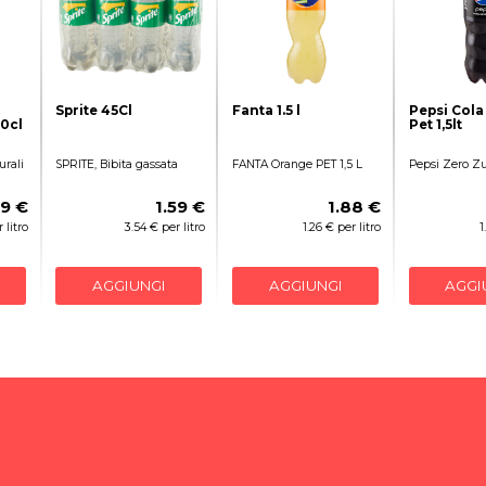
Sprite 45Cl
Fanta 1.5 l
Pepsi Cola
0cl
Pet 1,5lt
rali
SPRITE, Bibita gassata
FANTA Orange PET 1,5 L
Pepsi Zero Zu
49 €
1.59 €
1.88 €
 litro
3.54 € per litro
1.26 € per litro
1
AGGIUNGI
AGGIUNGI
AGGI