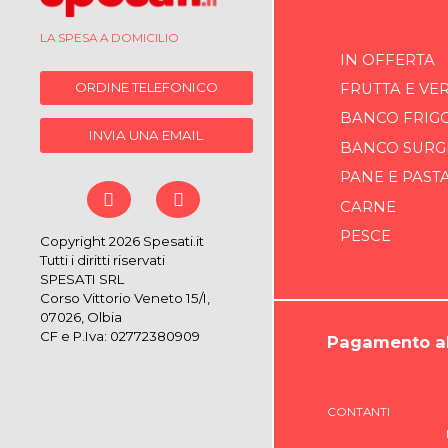
LA SPESA A DOMICILIO
IN OFFERTA
ORDINE TELEFONICO
FRUTTA E VE
BANCO FRIG
INVIA UNA EMAIL
BANCO SURG
PANE E PAST
CARNE
PESCE
Copyright 2026 Spesati.it
Tutti i diritti riservati
SPESATI SRL
Corso Vittorio Veneto 15/I,
07026, Olbia
CF e P.Iva: 02772380909
Pagamento al
CONTANTI