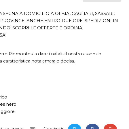
SEGNA A DOMICILIO A OLBIA, CAGLIARI, SASSARI,
PROVINCE, ANCHE ENTRO DUE ORE. SPEDIZIONI IN
ONDO. SCOPRI LE OFFERTE E ORDINA
SA!
rre Piemontesi a dare i natali al nostro assenzio
a caratteristica nota amara e decisa.
rico
ibes nero
aggiore
ad un amico:
Condividi