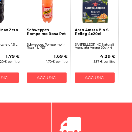
 Max Zero
Schweppes
Aran Amara Bio S
Pompelmo Rosa Pet
Pelleg 4x20cl
cchero 1,5 L
Schweppes Pompelmo in
SANPELLEGRINO Naturali
Rosa 1 L PET
Aranciata Amara 20cl x 4
1.79 €
1.69 €
4.29 €
.20 € per litro
1.70 € per litro
5.37 € per litro
UNGI
AGGIUNGI
AGGIUNGI