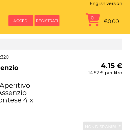
English version
0
ACCEDI
REGISTRATI
€0.00
2320
4.15 €
senzio
14.82 € per litro
 Aperitivo
Assenzio
ntese 4 x
NON DISPONIBILE