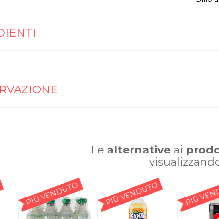
DIENTI
RVAZIONE
Le
alternative
ai
prodo
visualizzand
PIÙ VENDUTO
PIÙ VENDUTO
PIÙ VEN