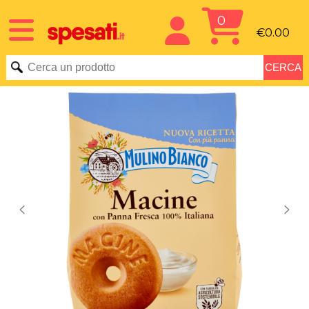
0
€0.00