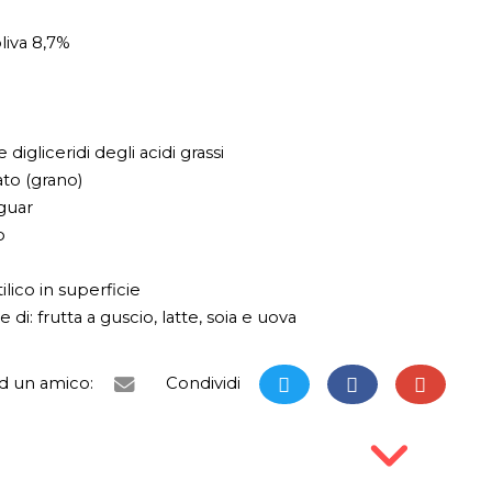
liva 8,7%
igliceridi degli acidi grassi
to (grano)
guar
o
ilico in superficie
i: frutta a guscio, latte, soia e uova
ad un amico:
Condividi