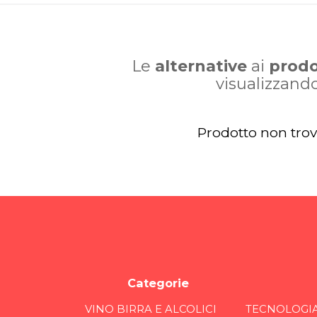
Le
alternative
ai
prodo
visualizzand
Prodotto non tro
Categorie
VINO BIRRA E ALCOLICI
TECNOLOGI