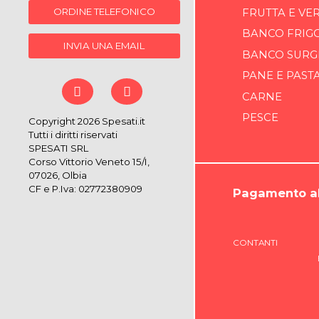
ORDINE TELEFONICO
FRUTTA E VE
BANCO FRIG
INVIA UNA EMAIL
BANCO SURG
PANE E PAST
CARNE
PESCE
Copyright 2026 Spesati.it
Tutti i diritti riservati
SPESATI SRL
Corso Vittorio Veneto 15/I,
07026, Olbia
CF e P.Iva: 02772380909
Pagamento al
CONTANTI