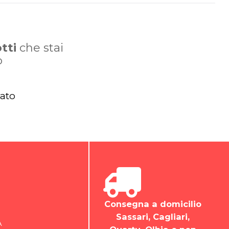
tti
che stai
o
vato
Consegna a domicilio
Sassari, Cagliari,
A