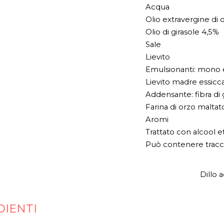
Acqua
Olio extravergine di o
Olio di girasole 4,5%
Sale
Lievito
Emulsionanti: mono e d
Lievito madre essicca
Addensante: fibra di 
Farina di orzo maltat
Aromi
Trattato con alcool et
Può contenere tracce d
Dillo 
DIENTI