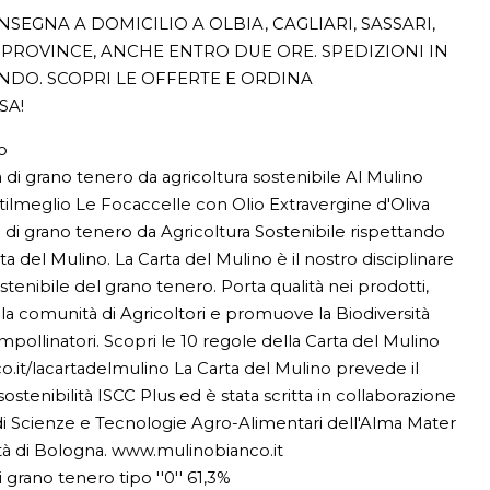
SEGNA A DOMICILIO A OLBIA, CAGLIARI, SASSARI,
PROVINCE, ANCHE ENTRO DUE ORE. SPEDIZIONI IN
ONDO. SCOPRI LE OFFERTE E ORDINA
SA!
o
 di grano tenero da agricoltura sostenibile Al Mulino
tilmeglio Le Focaccelle con Olio Extravergine d'Oliva
 di grano tenero da Agricoltura Sostenibile rispettando
ta del Mulino. La Carta del Mulino è il nostro disciplinare
stenibile del grano tenero. Porta qualità nei prodotti,
lla comunità di Agricoltori e promuove la Biodiversità
impollinatori. Scopri le 10 regole della Carta del Mulino
.it/lacartadelmulino La Carta del Mulino prevede il
 sostenibilità ISCC Plus ed è stata scritta in collaborazione
di Scienze e Tecnologie Agro-Alimentari dell'Alma Mater
tà di Bologna. www.mulinobianco.it
i grano tenero tipo ''0'' 61,3%