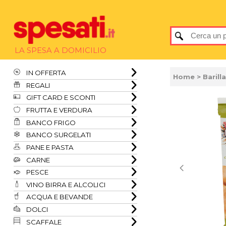
LA SPESA A DOMICILIO
IN OFFERTA
Home
> Barill
REGALI
GIFT CARD E SCONTI
FRUTTA E VERDURA
BANCO FRIGO
BANCO SURGELATI
PANE E PASTA
CARNE
PESCE
VINO BIRRA E ALCOLICI
ACQUA E BEVANDE
DOLCI
SCAFFALE