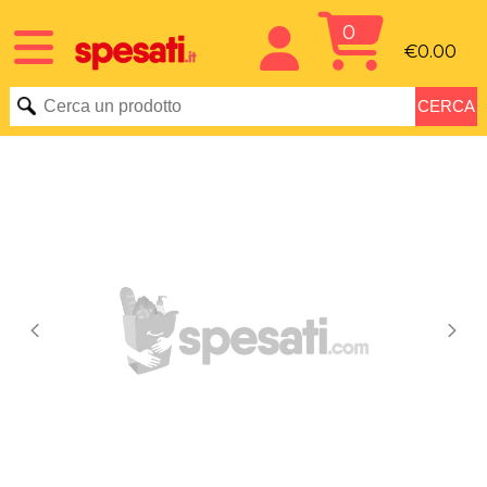
0
€0.00