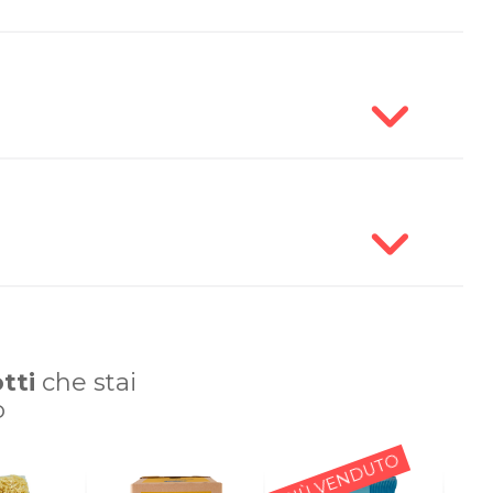
tti
che stai
o
PIÙ VENDUTO