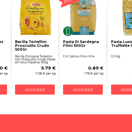
es
Barilla Tortellini
Pasta Di Sardegna
Pasta Lux
Prosciutto Crudo
Filini 500Gr
Truffiette
500Gr
Barilla Emiliane Tortellini
F.lli Cellino Filini N.14
0.5 Kg
con Prosciutto Crudo Pasta
all'Uovo Ripiena 500g
0 €
5.79 €
0.89 €
per kg
11.58 € per kg
1.78 € per kg
AGGIUNGI
AGGIUNGI
AGGI