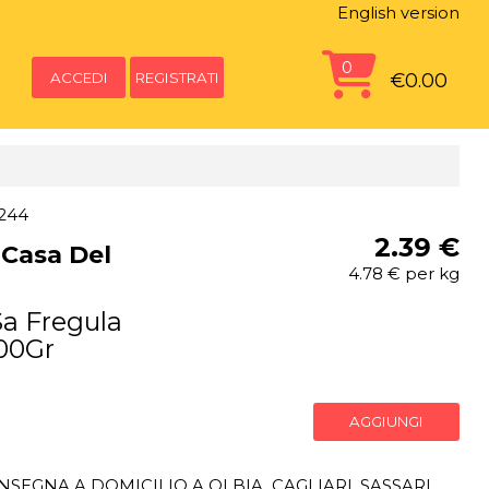
English version
0
ACCEDI
REGISTRATI
€0.00
1244
2.39 €
 Casa Del
4.78 € per kg
Sa Fregula
00Gr
AGGIUNGI
SEGNA A DOMICILIO A OLBIA, CAGLIARI, SASSARI,