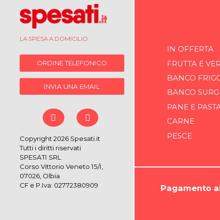
LA SPESA A DOMICILIO
IN OFFERTA
ORDINE TELEFONICO
FRUTTA E VE
BANCO FRIG
INVIA UNA EMAIL
BANCO SURG
PANE E PAST
CARNE
PESCE
Copyright 2026 Spesati.it
Tutti i diritti riservati
SPESATI SRL
Corso Vittorio Veneto 15/I,
07026, Olbia
CF e P.Iva: 02772380909
Pagamento al