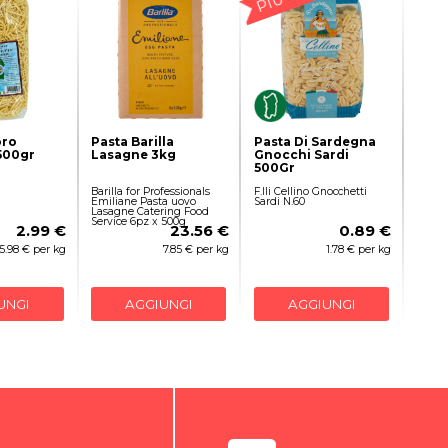
oro
Pasta Barilla
Pasta Di Sardegna
 500gr
Lasagne 3kg
Gnocchi Sardi
500Gr
Barilla for Professionals
F.lli Cellino Gnocchetti
Emiliane Pasta uovo
Sardi N.60
Lasagne Catering Food
Service 6pz x 500g
2.99 €
23.56 €
0.89 €
5.98 € per kg
7.85 € per kg
1.78 € per kg
UNGI
AGGIUNGI
AGGIUNGI