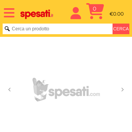
0
€0.00