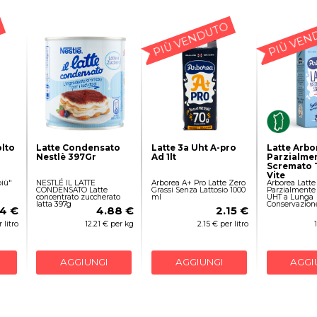
PIÙ VENDUTO
PIÙ VEN
lto
Latte Condensato
Latte 3a Uht A-pro
Latte Arbo
Nestlè 397Gr
Ad 1lt
Parzialme
Scremato 
Vite
più"
NESTLÉ IL LATTE
Arborea A+ Pro Latte Zero
Arborea Latte
CONDENSATO Latte
Grassi Senza Lattosio 1000
Parzialmente
concentrato zuccherato
ml
UHT a Lunga
latta 397g
Conservazion
4 €
4.88 €
2.15 €
 litro
12.21 € per kg
2.15 € per litro
AGGIUNGI
AGGIUNGI
AGGI