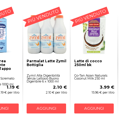
DUTO
PIÙ VENDUTO
PIÙ VENDUTO
rea
Parmalat Latte Zymil
Latte di cocco
nte
Bottiglia
250ml bk
Tappo
Zymil Alta Digeribilità
Go-Tan Asian Naturals
 Scremato
Senza Lattosio Buono
Coconut Milk 250 ml
Digeribile 6 x 1000 ml
e 1000 ml
1.19 €
2.10 €
3.99 €
1.19 € per litro
2.10 € per litro
15.96 € per litro
UNGI
AGGIUNGI
AGGIUNGI