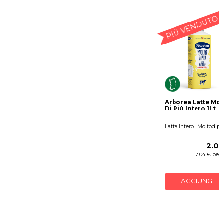
PIÙ VENDUTO
Arborea Latte Mo
Di Più Intero 1Lt
Latte Intero "Moltodi
2.0
2.04 € per
AGGIUNGI