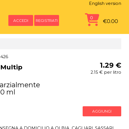
English version
0
ACCEDI
REGISTRATI
€0.00
5426
1.29 €
 Multip
2.15 € per litro
Parzialmente
00 ml
AGGIUNGI
SEGNA A DOMICILIO A OLBIA, CAGLIARI, SASSARI,