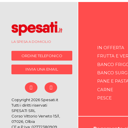
LA SPESA A DOMICILIO
IN OFFERTA
ORDINE TELEFONICO
FRUTTA E VE
BANCO FRIG
INVIA UNA EMAIL
BANCO SURG
PANE E PAST
CARNE
PESCE
Copyright 2026 Spesati.it
Tutti i diritti riservati
SPESATI SRL
Corso Vittorio Veneto 15/I,
07026, Olbia
CF e P.Iva: 02772380909