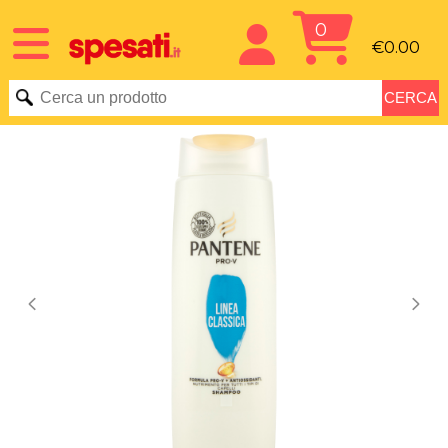
0
€0.00